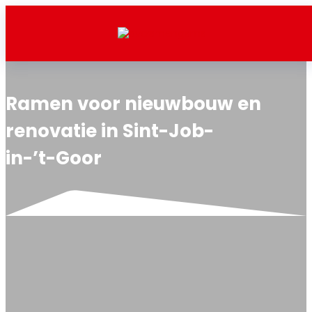
Ramen voor nieuwbouw en
renovatie in Sint-Job-
in-’t-Goor