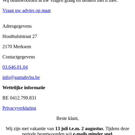
Wij beantwoorden al uw vragen graag en denken met u mee.
Vraag uw advies op maat
Adresgegevens
Houthulststraat 27
2170 Merksem
Contactgegevens
03.646.01.04
info@gamabvba.be
Wettelijke informatie
BE 0412.799.831
Privacyverklaring
Beste klant,
Wij zijn met vakantie van
13
juli t.e.m. 2 augustus
.
Tijdens deze
periode beantwoorden wij
e-mails minder snel.