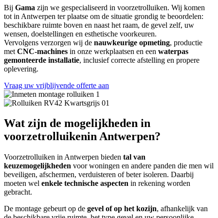
Bij
Gama
zijn we gespecialiseerd in voorzetrolluiken. Wij komen
tot in Antwerpen ter plaatse om de situatie grondig te beoordelen:
beschikbare ruimte boven en naast het raam, de gevel zelf, uw
wensen, doelstellingen en esthetische voorkeuren.
Vervolgens verzorgen wij de
nauwkeurige opmeting
, productie
met
CNC-machines
in onze werkplaatsen en een
waterpas
gemonteerde installatie
, inclusief correcte afstelling en propere
oplevering.
Vraag uw vrijblijvende offerte aan
Wat zijn de mogelijkheden in
voorzetrolluikenin Antwerpen?
Voorzetrolluiken in Antwerpen bieden
tal van
keuzemogelijkheden
voor woningen en andere panden die men wil
beveiligen, afschermen, verduisteren of beter isoleren. Daarbij
moeten wel
enkele technische aspecten
in rekening worden
gebracht.
De montage gebeurt op de
gevel of op het kozijn
, afhankelijk van
de beschikbare vrije ruimte, het type gevel en uw persoonlijke